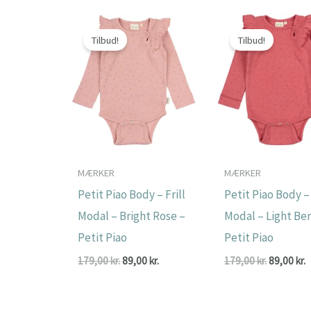
var:
e
159,00 kr.
7
Tilbud!
Tilbud!
MÆRKER
MÆRKER
Petit Piao Body – Frill
Petit Piao Body – 
Modal – Bright Rose –
Modal – Light Ber
Petit Piao
Petit Piao
Den
Den
Den
179,00
kr.
89,00
kr.
179,00
kr.
89,00
kr.
oprindelige
aktuelle
oprindeli
a
pris
pris
pris
p
var:
er:
var:
e