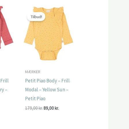
r:
.
9,00 kr..
Tilbud!
MÆRKER
Frill
Petit Piao Body – Frill
ry –
Modal – Yellow Sun –
Petit Piao
Den
Den
Den
179,00
kr.
89,00
kr.
ge
ktuelle
oprindelige
aktuelle
ris
pris
pris
r:
var:
er: