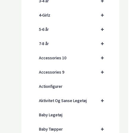
+
3-4 år
+
4-Girlz
+
5-6 år
+
7-8 år
+
Accessories 10
+
Accessories 9
Actionfigurer
+
Aktivitet Og Sanse Legetøj
Baby Legetøj
+
Baby Tæpper