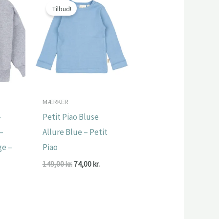
Tilbud!
MÆRKER
–
Petit Piao Bluse
–
Allure Blue – Petit
ge –
Piao
Den
Den
149,00
kr.
74,00
kr.
oprindelige
aktuelle
Den
.
pris
pris
ge
aktuelle
var:
er:
pris
149,00 kr..
74,00 kr..
er:
.
107,00 kr..