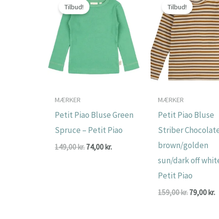
Tilbud!
Tilbud!
MÆRKER
MÆRKER
Petit Piao Bluse Green
Petit Piao Bluse
Spruce – Petit Piao
Striber Chocolat
brown/golden
Den
Den
149,00
kr.
74,00
kr.
oprindelige
aktuelle
sun/dark off whit
pris
pris
var:
er:
Petit Piao
149,00 kr..
74,00 kr..
Den
159,00
kr.
79,00
kr.
oprindeli
a
pris
p