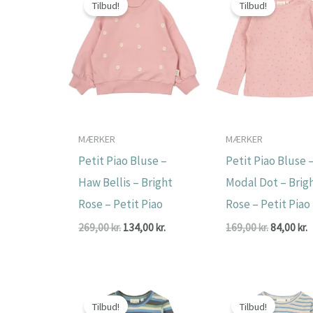
Tilbud!
Tilbud!
MÆRKER
MÆRKER
Petit Piao Bluse –
Petit Piao Bluse 
Haw Bellis – Bright
Modal Dot – Brig
Rose – Petit Piao
Rose – Petit Piao
Den
Den
Den
269,00
kr.
134,00
kr.
169,00
kr.
84,00
kr.
oprindelige
aktuelle
oprindeli
a
pris
pris
pris
p
var:
er:
var:
e
269,00 kr..
134,00 kr..
169,00 kr.
8
Tilbud!
Tilbud!