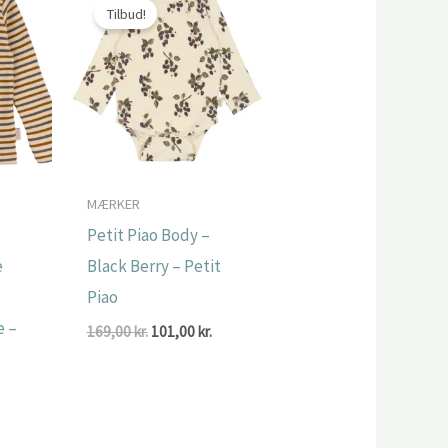
Tilbud!
MÆRKER
Petit Piao Body –
e
Black Berry – Petit
Piao
e –
Den
Den
169,00
kr.
101,00
kr.
oprindelige
aktuelle
pris
pris
var:
er:
Den
169,00 kr..
101,00 kr..
ge
ktuelle
ris