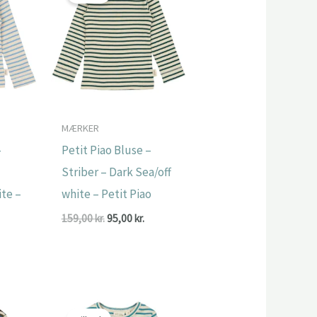
MÆRKER
–
Petit Piao Bluse –
Striber – Dark Sea/off
ite –
white – Petit Piao
Den
Den
159,00
kr.
95,00
kr.
oprindelige
aktuelle
Den
pris
pris
ge
ktuelle
var:
er:
ris
159,00 kr..
95,00 kr..
r:
.
9,00 kr..