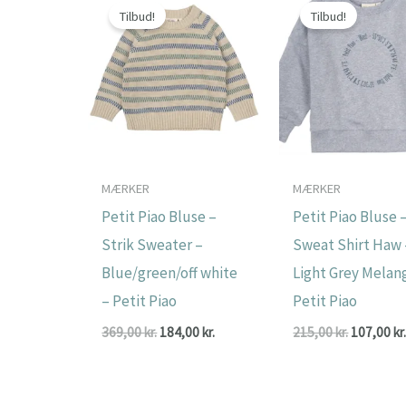
Tilbud!
Tilbud!
MÆRKER
MÆRKER
Petit Piao Bluse –
Petit Piao Bluse 
Strik Sweater –
Sweat Shirt Haw 
Blue/green/off white
Light Grey Melan
– Petit Piao
Petit Piao
Den
Den
Den
369,00
kr.
184,00
kr.
215,00
kr.
107,00
kr
oprindelige
aktuelle
oprindeli
pris
pris
pris
var:
er:
var:
369,00 kr..
184,00 kr..
215,00 kr.