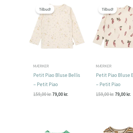
Tilbud!
Tilbud!
MÆRKER
MÆRKER
Petit Piao Bluse Bellis
Petit Piao Bluse 
– Petit Piao
– Petit Piao
Den
Den
Den
159,00
kr.
79,00
kr.
159,00
kr.
79,00
kr.
oprindelige
aktuelle
oprindeli
a
pris
pris
pris
p
var:
er:
var:
e
159,00 kr..
79,00 kr..
159,00 kr.
7