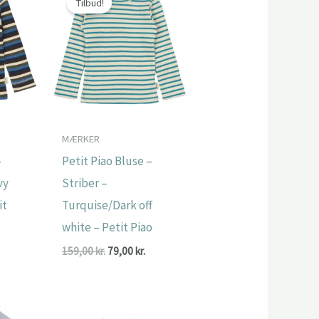
Tilbud!
MÆRKER
–
Petit Piao Bluse –
vy
Striber –
it
Turquise/Dark off
white – Petit Piao
Den
Den
Den
.
159,00
kr.
79,00
kr.
ge
aktuelle
oprindelige
aktuelle
pris
pris
pris
er:
var:
er:
.
101,00 kr..
159,00 kr..
79,00 kr..