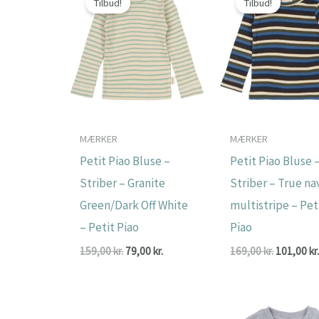
Tilbud!
Tilbud!
MÆRKER
MÆRKER
Petit Piao Bluse –
Petit Piao Bluse 
Striber – Granite
Striber – True na
Green/Dark Off White
multistripe – Pet
– Petit Piao
Piao
Den
Den
Den
159,00
kr.
79,00
kr.
169,00
kr.
101,00
kr
oprindelige
aktuelle
oprindeli
pris
pris
pris
var:
er:
var:
159,00 kr..
79,00 kr..
169,00 kr.