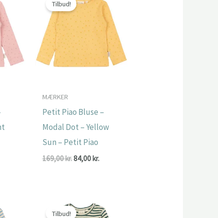
Tilbud!
MÆRKER
–
Petit Piao Bluse –
ht
Modal Dot – Yellow
Sun – Petit Piao
Den
Den
Den
169,00
kr.
84,00
kr.
ge
ktuelle
oprindelige
aktuelle
ris
pris
pris
r:
var:
er:
.
4,00 kr..
169,00 kr..
84,00 kr..
Tilbud!