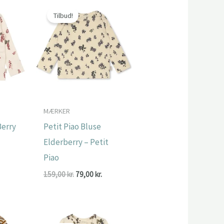
Tilbud!
MÆRKER
Berry
Petit Piao Bluse
Elderberry – Petit
Piao
Den
ge
ktuelle
Den
Den
159,00
kr.
79,00
kr.
ris
oprindelige
aktuelle
r:
pris
pris
.
9,00 kr..
var:
er:
159,00 kr..
79,00 kr..