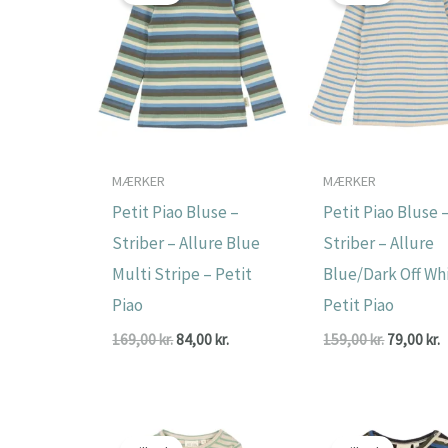
MÆRKER
MÆRKER
Petit Piao Bluse –
Petit Piao Bluse 
Striber – Allure Blue
Striber – Allure
Multi Stripe – Petit
Blue/Dark Off Wh
Piao
Petit Piao
Den
Den
Den
169,00
kr.
84,00
kr.
159,00
kr.
79,00
kr.
oprindelige
aktuelle
oprindeli
a
pris
pris
pris
p
var:
er:
var:
e
169,00 kr..
84,00 kr..
159,00 kr.
7