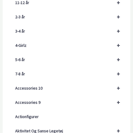
+
11-12 år
+
2-3 år
+
3-4 år
+
4-Girlz
+
5-6 år
+
7-8 år
+
Accessories 10
+
Accessories 9
Actionfigurer
+
Aktivitet Og Sanse Legetøj