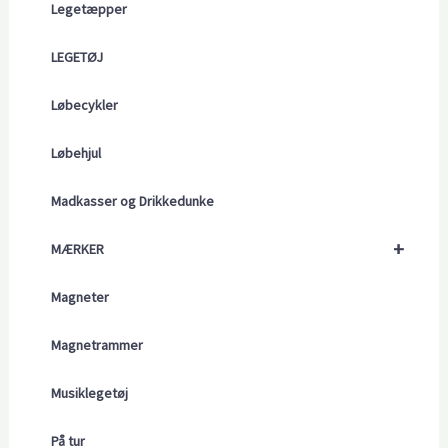
Legetæpper
LEGETØJ
Løbecykler
Løbehjul
Madkasser og Drikkedunke
+
MÆRKER
Magneter
Magnetrammer
Musiklegetøj
På tur