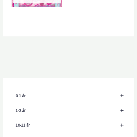
+
0-1 år
+
1-2 år
+
10-11 år