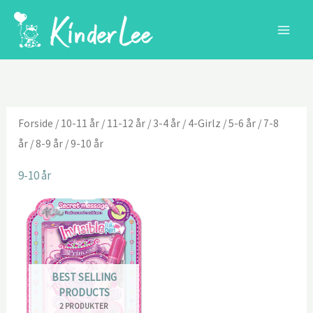
Gå
til
indholdet
Forside
/
10-11 år
/
11-12 år
/
3-4 år
/
4-Girlz
/
5-6 år
/
7-8
år
/
8-9 år
/ 9-10 år
9-10 år
BEST SELLING
PRODUCTS
2 PRODUKTER