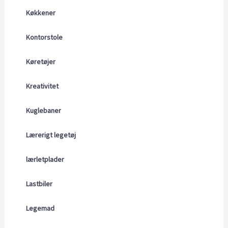
Køkkener
Kontorstole
Køretøjer
Kreativitet
Kuglebaner
Lærerigt legetøj
lærletplader
Lastbiler
Legemad