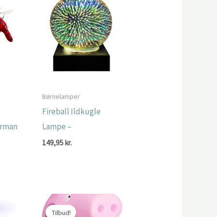
Børnelamper
Fireball Ildkugle
erman
Lampe –
149,95
kr.
Den
.
ge
aktuelle
pris
er:
.
280,00 kr..
Tilbud!