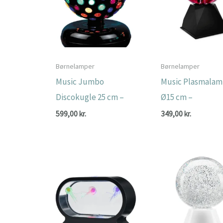
Børnelamper
Børnelamper
Music Jumbo
Music Plasmala
Discokugle 25 cm –
Ø15 cm –
599,00
kr.
349,00
kr.