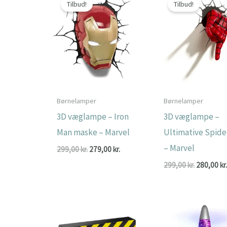
Tilbud!
Tilbud!
Børnelamper
Børnelamper
3D væglampe – Iron
3D væglampe –
Man maske – Marvel
Ultimative Spid
– Marvel
Den
Den
299,00
kr.
279,00
kr.
oprindelige
aktuelle
Den
299,00
kr.
280,00
kr
pris
pris
oprindeli
var:
er:
pris
299,00 kr..
279,00 kr..
var:
299,00 kr.