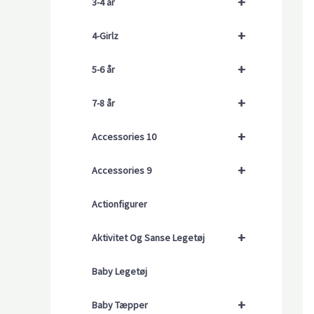
+
3-4 år
+
4-Girlz
+
5-6 år
+
7-8 år
+
Accessories 10
+
Accessories 9
Actionfigurer
+
Aktivitet Og Sanse Legetøj
Baby Legetøj
+
Baby Tæpper