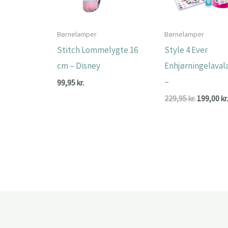
Børnelamper
Børnelamper
Stitch Lommelygte 16
Style 4 Ever
cm – Disney
Enhjørningelava
–
99,95
kr.
Den
229,95
kr.
199,00
kr
oprindeli
pris
var:
229,95 kr.