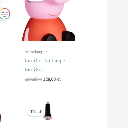
Børnelamper
Gurli Gris Natlampe –
 –
Gurli Gris
Den
Den
199,95
kr.
129,00
kr.
oprindelige
aktuelle
pris
pris
var:
er:
199,95 kr..
129,00 kr..
Tilbud!