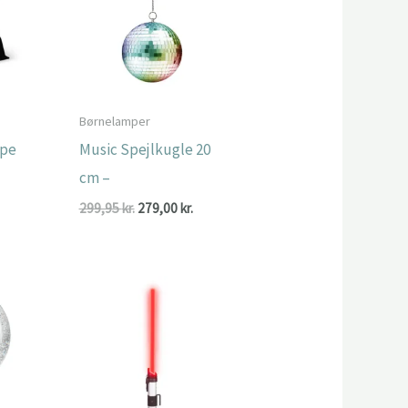
Børnelamper
mpe
Music Spejlkugle 20
cm –
Den
Den
299,95
kr.
279,00
kr.
oprindelige
aktuelle
pris
pris
var:
er:
299,95 kr..
279,00 kr..