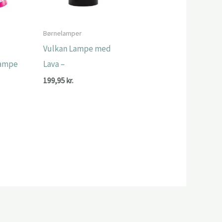
Børnelamper
Vulkan Lampe med
lampe
Lava –
199,95
kr.
Den
.
ge
aktuelle
pris
er:
.
199,00 kr..