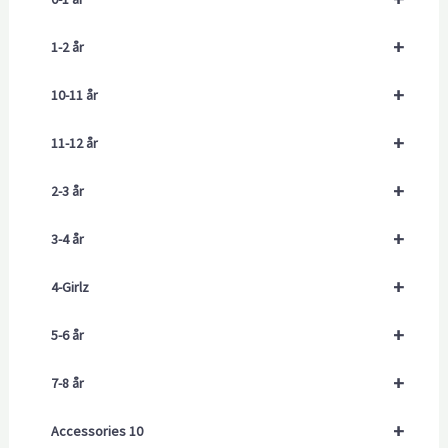
+
1-2 år
+
10-11 år
+
11-12 år
+
2-3 år
+
3-4 år
+
4-Girlz
+
5-6 år
+
7-8 år
+
Accessories 10