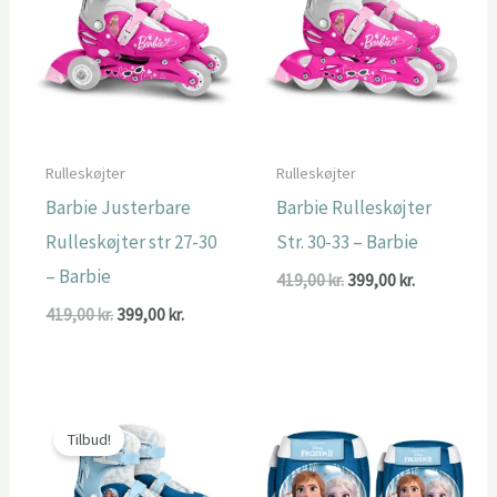
Rulleskøjter
Rulleskøjter
Barbie Justerbare
Barbie Rulleskøjter
Rulleskøjter str 27-30
Str. 30-33 – Barbie
– Barbie
Den
Den
419,00
kr.
399,00
kr.
oprindelige
aktuelle
Den
Den
419,00
kr.
399,00
kr.
pris
pris
oprindelige
aktuelle
var:
er:
pris
pris
419,00 kr..
399,00 kr..
var:
er:
419,00 kr..
399,00 kr..
Tilbud!