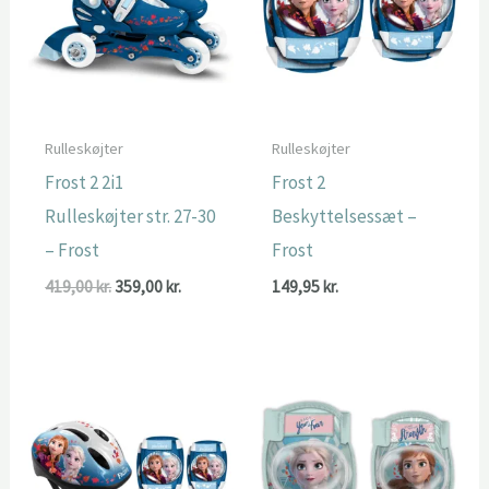
Rulleskøjter
Rulleskøjter
Frost 2 2i1
Frost 2
Rulleskøjter str. 27-30
Beskyttelsessæt –
– Frost
Frost
Den
Den
419,00
kr.
359,00
kr.
149,95
kr.
oprindelige
aktuelle
pris
pris
var:
er:
419,00 kr..
359,00 kr..