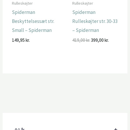
Rulleskøjter
Rulleskøjter
Spiderman
Spiderman
Beskyttelsessæt str.
Rulleskøjter str. 30-33
Small – Spiderman
– Spiderman
Den
Den
149,95
kr.
419,00
kr.
399,00
kr.
oprindelige
aktuelle
pris
pris
var:
er:
419,00 kr..
399,00 kr..
+
0-1 år