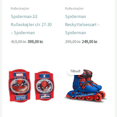
Rulleskøjter
Rulleskøjter
Spiderman 2i1
Spiderman
Rulleskøjter str. 27-30
Beskyttelsessæt –
– Spiderman
Spiderman
Den
Den
Den
Den
419,00
kr.
399,00
kr.
299,00
kr.
249,00
kr.
oprindelige
aktuelle
oprindelige
aktuelle
pris
pris
pris
pris
var:
er:
var:
er:
419,00 kr..
399,00 kr..
299,00 kr..
249,00 kr..
Tilbud!