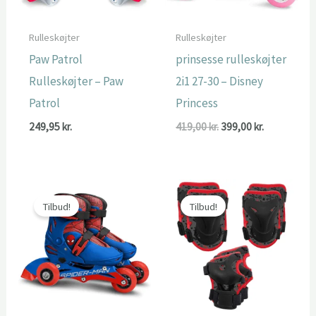
Rulleskøjter
Rulleskøjter
Paw Patrol
prinsesse rulleskøjter
Rulleskøjter – Paw
2i1 27-30 – Disney
Patrol
Princess
Den
Den
249,95
kr.
419,00
kr.
399,00
kr.
oprindelige
aktuelle
pris
pris
var:
er:
419,00 kr..
399,00 kr..
Tilbud!
Tilbud!