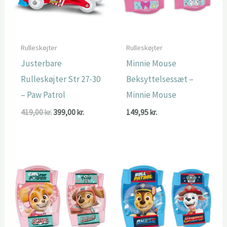
Rulleskøjter
Rulleskøjter
Justerbare
Minnie Mouse
Rulleskøjter Str 27-30
Beksyttelsessæt –
– Paw Patrol
Minnie Mouse
Den
Den
419,00
kr.
399,00
kr.
149,95
kr.
oprindelige
aktuelle
pris
pris
var:
er:
419,00 kr..
399,00 kr..