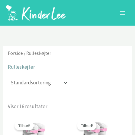
Gå
til
indholdet
Forside
/ Rulleskøjter
Rulleskøjter
Viser 16 resultater
Tilbud!
Tilbud!