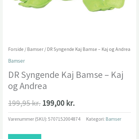
Forside
/
Bamser
/ DR Syngende Kaj Bamse – Kaj og Andrea
Bamser
DR Syngende Kaj Bamse – Kaj
og Andrea
Den
Den
199,95
kr.
199,00
kr.
oprindelige
aktuelle
Varenummer (SKU):
5707152004874
Kategori:
Bamser
pris
pris