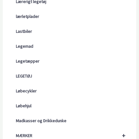
Lærerigt legetøj
lærletplader
Lastbiler
Legemad
Legetæpper
LEGETØJ
Løbecykler
Løbehjul
Madkasser og Drikkedunke
+
MÆRKER