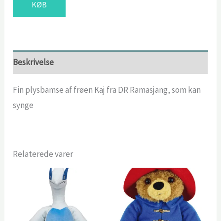
KØB
var:
er:
199,95 kr..
199,00 kr..
Beskrivelse
Fin plysbamse af frøen Kaj fra DR Ramasjang, som kan
synge
Relaterede varer