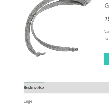
G
7
Va
Ka
Beskrivelse
Yderligere information
Engel