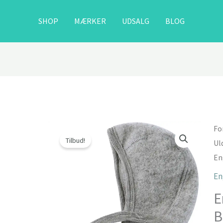
SHOP
MÆRKER
UDSALG
BLOG
Fo
Tilbud!
Ul
En
En
E
B