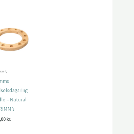
MMS
imms
selsdagsring
ille – Natural
RIMM’s
,00
kr.