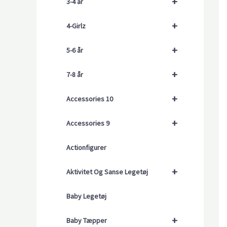
+
3-4 år
+
4-Girlz
+
5-6 år
+
7-8 år
+
Accessories 10
+
Accessories 9
Actionfigurer
+
Aktivitet Og Sanse Legetøj
Baby Legetøj
+
Baby Tæpper