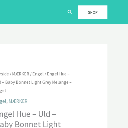
Søg
SHOP
rside
/
MÆRKER
/
Engel
/ Engel Hue –
d – Baby Bonnet Light Grey Melange –
gel
gel
,
MÆRKER
ngel Hue – Uld –
aby Bonnet Light