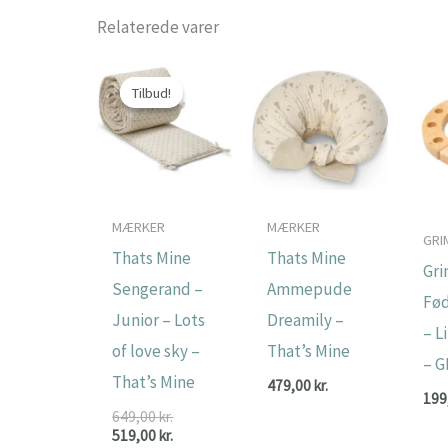
Relaterede varer
Tilbud!
Tilbud!
MÆRKER
MÆRKER
GRI
Thats Mine
Thats Mine
Gr
Sengerand –
Ammepude
Fød
Junior – Lots
Dreamily –
– L
of love sky –
That’s Mine
– G
That’s Mine
479,00
kr.
199
Den
649,00
kr.
oprindelige
Den
519,00
kr.