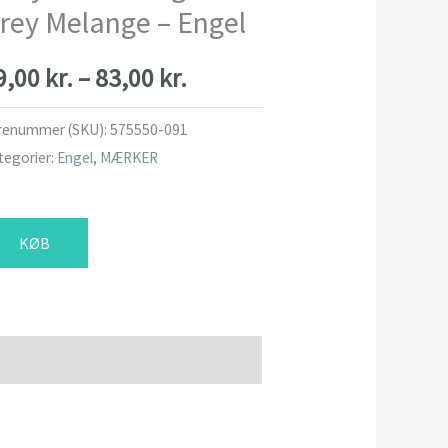
rey Melange – Engel
Prisinterval:
9,00
kr.
–
83,00
kr.
79,00 kr.
renummer (SKU):
575550-091
tegorier:
Engel
,
MÆRKER
til
83,00 kr.
KØB