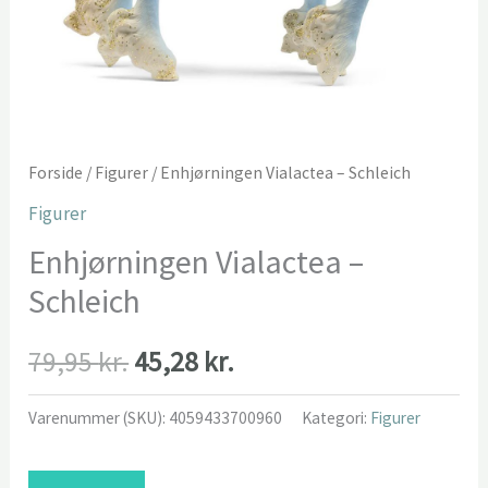
Forside
/
Figurer
/ Enhjørningen Vialactea – Schleich
Figurer
Enhjørningen Vialactea –
Schleich
Den
Den
79,95
kr.
45,28
kr.
oprindelige
aktuelle
Varenummer (SKU):
4059433700960
Kategori:
Figurer
pris
pris