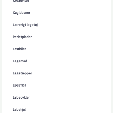
Kreativitet
Kuglebaner
Lærerigt legetøj
lærletplader
Lastbiler
Legemad
Legetæpper
LEGETØJ
Løbecykler
Løbehjul