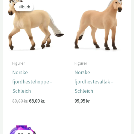
Tilbud!
Tilbud!
Figurer
Figurer
Norske
Norske
fjordhestehoppe –
fjordhestevallak –
Schleich
Schleich
Den
Den
89,00
kr.
68,00
kr.
99,95
kr.
oprindelige
aktuelle
pris
pris
var:
er:
89,00 kr..
68,00 kr..