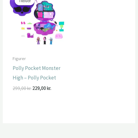
Tilbud!
Tilbud!
Figurer
Polly Pocket Monster
High – Polly Pocket
Den
Den
299,00
kr.
229,00
kr.
oprindelige
aktuelle
pris
pris
var:
er:
299,00 kr..
229,00 kr..