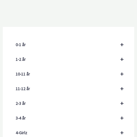
+
0-1 år
+
1-2 år
+
10-11 år
+
11-12 år
+
2-3 år
+
3-4 år
+
4-Girlz