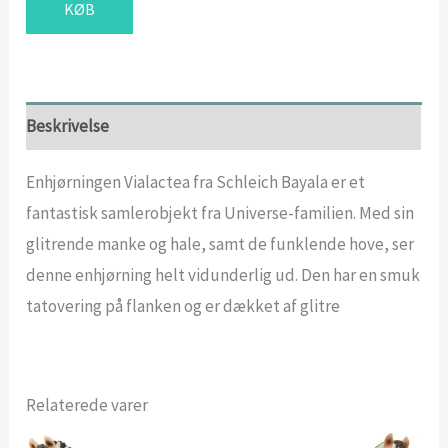
KØB
var:
er:
79,95 kr..
45,28 kr..
Beskrivelse
Enhjørningen Vialactea fra Schleich Bayala er et
fantastisk samlerobjekt fra Universe-familien. Med sin
glitrende manke og hale, samt de funklende hove, ser
denne enhjørning helt vidunderlig ud. Den har en smuk
tatovering på flanken og er dækket af glitre
Relaterede varer