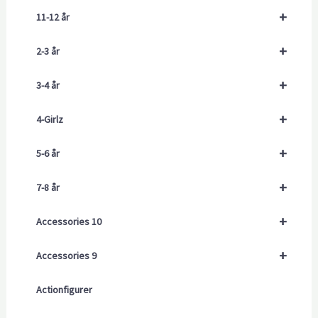
+
11-12 år
+
2-3 år
+
3-4 år
+
4-Girlz
+
5-6 år
+
7-8 år
+
Accessories 10
+
Accessories 9
Actionfigurer