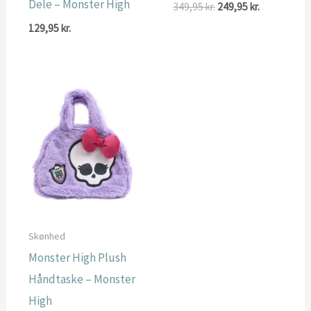
Dele – Monster High
Den
Den
349,95
kr.
249,95
kr.
oprindelige
aktuelle
129,95
kr.
pris
pris
var:
er:
349,95 kr..
249,95 kr..
Skønhed
Monster High Plush
Håndtaske – Monster
High