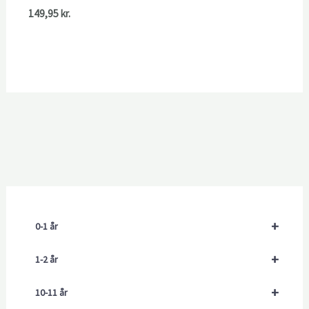
149,95
kr.
+
0-1 år
+
1-2 år
+
10-11 år