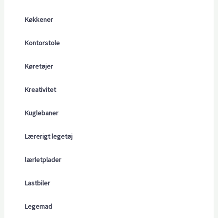
Køkkener
Kontorstole
Køretøjer
Kreativitet
Kuglebaner
Lærerigt legetøj
lærletplader
Lastbiler
Legemad