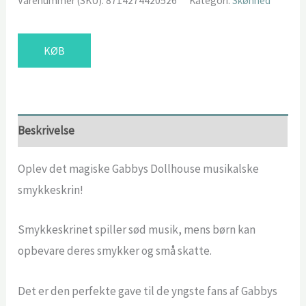
Varenummer (SKU):
8714274420526
Kategori:
Skønhed
KØB
Beskrivelse
Oplev det magiske Gabbys Dollhouse musikalske
smykkeskrin!
Smykkeskrinet spiller sød musik, mens børn kan
opbevare deres smykker og små skatte.
Det er den perfekte gave til de yngste fans af Gabbys