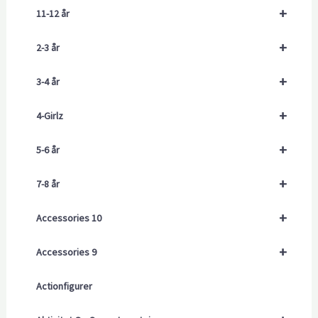
+
11-12 år
+
2-3 år
+
3-4 år
+
4-Girlz
+
5-6 år
+
7-8 år
+
Accessories 10
+
Accessories 9
Actionfigurer