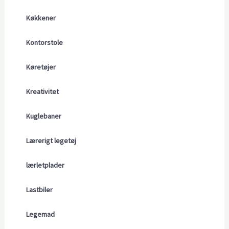
Køkkener
Kontorstole
Køretøjer
Kreativitet
Kuglebaner
Lærerigt legetøj
lærletplader
Lastbiler
Legemad