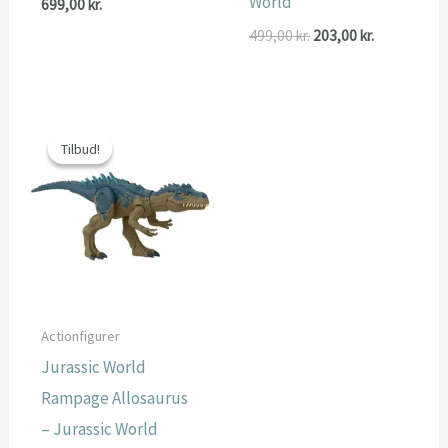
World
699,00
kr.
Den
Den
499,00
kr.
203,00
kr.
oprindelige
aktuelle
pris
pris
var:
er:
499,00 kr..
203,00 kr..
Tilbud!
Tilbud!
Actionfigurer
Jurassic World
Rampage Allosaurus
– Jurassic World