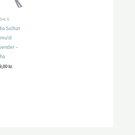
SALG
ha Solhat
omuld
vender –
ha
9,00
kr.