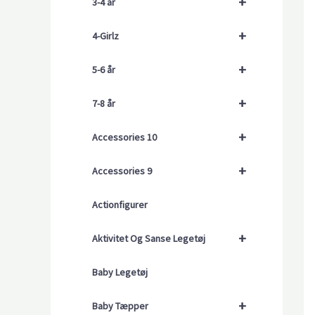
+
3-4 år
+
4-Girlz
+
5-6 år
+
7-8 år
+
Accessories 10
+
Accessories 9
Actionfigurer
+
Aktivitet Og Sanse Legetøj
Baby Legetøj
+
Baby Tæpper