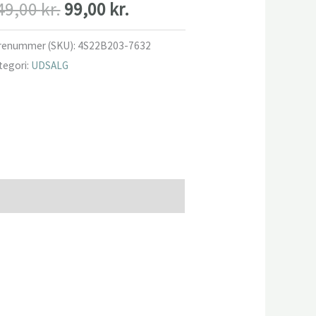
Den
Den
49,00
kr.
99,00
kr.
oprindelige
aktuelle
renummer (SKU):
4S22B203-7632
tegori:
UDSALG
pris
pris
var:
er:
249,00 kr..
99,00 kr..