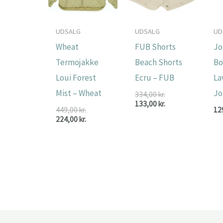
UDSALG
UDSALG
UD
Wheat
FUB Shorts
Jo
Termojakke
Beach Shorts
B
Loui Forest
Ecru – FUB
La
Mist – Wheat
Jo
Den
334,00
kr.
oprindelige
Den
133,00
kr.
Den
449,00
kr.
12
pris
aktuelle
oprindelige
Den
224,00
kr.
var:
pris
pris
aktuelle
334,00 kr..
er:
var:
pris
133,00 kr..
449,00 kr..
er:
224,00 kr..