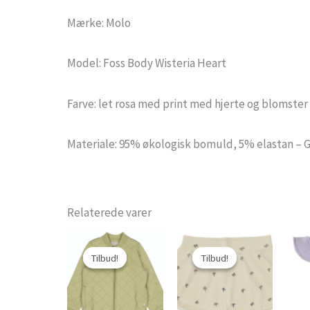
Mærke: Molo
Model: Foss Body Wisteria Heart
Farve: let rosa med print med hjerte og blomster i
Materiale: 95% økologisk bomuld, 5% elastan – 
Relaterede varer
Tilbud!
Tilbud!
Tilbud!
Tilbud!