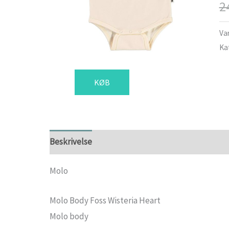
2
Va
Ka
KØB
Beskrivelse
Yderligere information
Molo
Molo Body Foss Wisteria Heart
Molo body