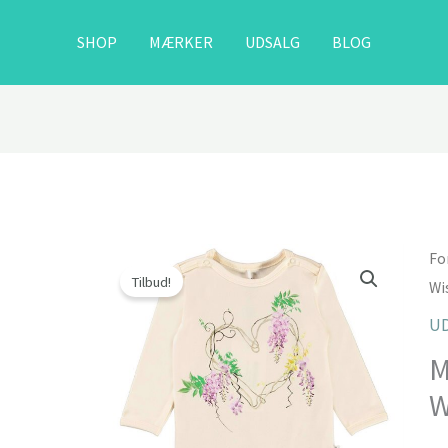
SHOP
MÆRKER
UDSALG
BLOG
Fo
Tilbud!
Wi
U
M
W