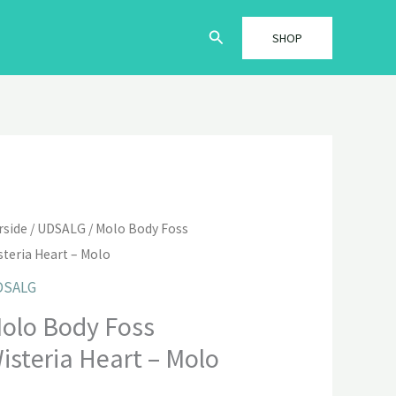
Søg
SHOP
rside
/
UDSALG
/ Molo Body Foss
steria Heart – Molo
DSALG
olo Body Foss
isteria Heart – Molo