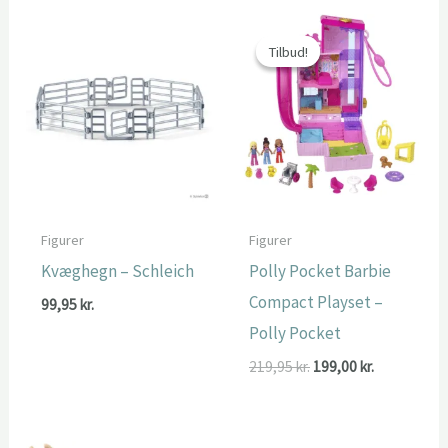
Tilbud!
Tilbud!
Figurer
Figurer
Kvæghegn – Schleich
Polly Pocket Barbie
Compact Playset –
99,95
kr.
Polly Pocket
Den
Den
219,95
kr.
199,00
kr.
oprindelige
aktuelle
pris
pris
var:
er:
219,95 kr..
199,00 kr..