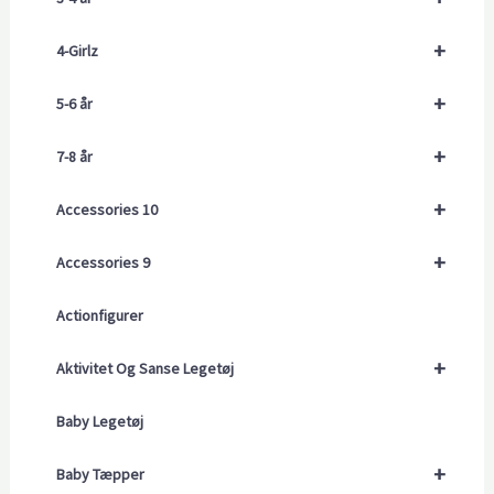
+
4-Girlz
+
5-6 år
+
7-8 år
+
Accessories 10
+
Accessories 9
Actionfigurer
+
Aktivitet Og Sanse Legetøj
Baby Legetøj
+
Baby Tæpper