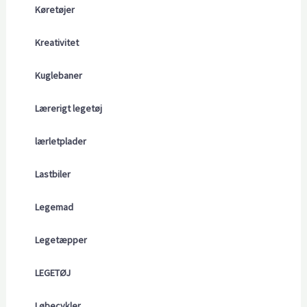
Køretøjer
Kreativitet
Kuglebaner
Lærerigt legetøj
lærletplader
Lastbiler
Legemad
Legetæpper
LEGETØJ
Løbecykler