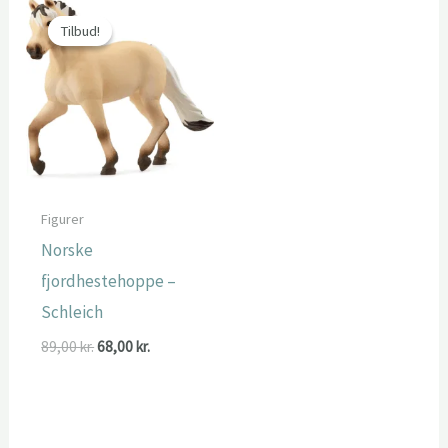
Tilbud!
Tilbud!
Figurer
Norske
fjordhestehoppe –
Schleich
Den
Den
89,00
kr.
68,00
kr.
oprindelige
aktuelle
pris
pris
var:
er:
89,00 kr..
68,00 kr..