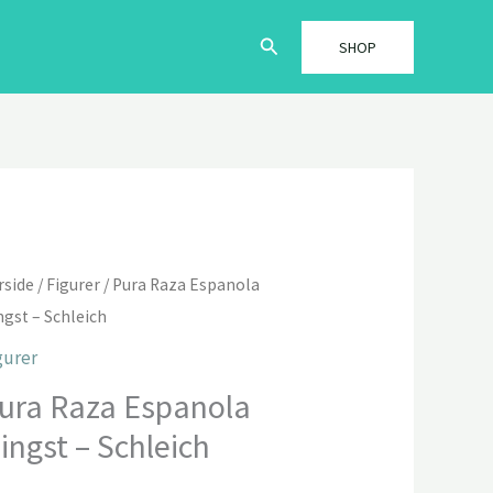
Søg
SHOP
rside
/
Figurer
/ Pura Raza Espanola
ngst – Schleich
gurer
ura Raza Espanola
ingst – Schleich