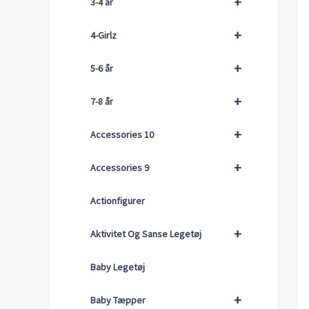
+
3-4 år
+
4-Girlz
+
5-6 år
+
7-8 år
+
Accessories 10
+
Accessories 9
Actionfigurer
+
Aktivitet Og Sanse Legetøj
Baby Legetøj
+
Baby Tæpper