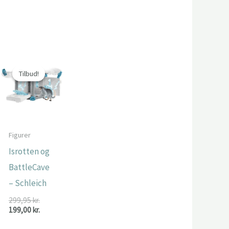
Tilbud!
Tilbud!
Figurer
Isrotten og
BattleCave
– Schleich
Den
299,95
kr.
oprindelige
Den
199,00
kr.
pris
aktuelle
var:
pris