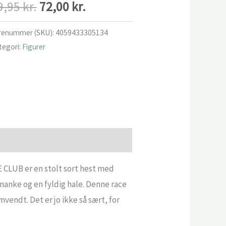
Den
Den
9,95
kr.
72,00
kr.
oprindelige
aktuelle
renummer (SKU):
4059433305134
tegori:
Figurer
pris
pris
var:
er:
89,95 kr..
72,00 kr..
 CLUB er en stolt sort hest med
manke og en fyldig hale. Denne race
vendt. Det er jo ikke så sært, for