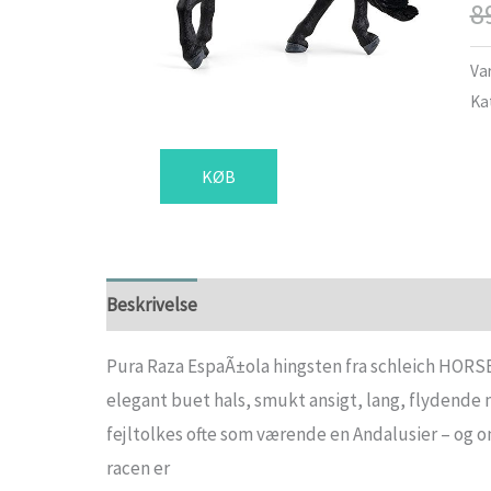
8
Va
Ka
KØB
Beskrivelse
Pura Raza EspaÃ±ola hingsten fra schleich HORSE
elegant buet hals, smukt ansigt, lang, flydende 
fejltolkes ofte som værende en Andalusier – og om
racen er