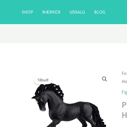
SHOP
MÆRKER
UDSALG
BLOG
Fo
Tilbud!
Hi
Fi
P
H