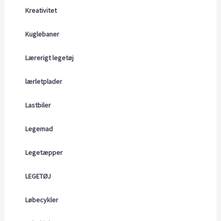
Kreativitet
Kuglebaner
Lærerigt legetøj
lærletplader
Lastbiler
Legemad
Legetæpper
LEGETØJ
Løbecykler