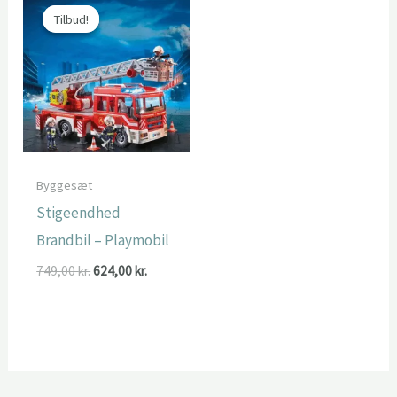
Tilbud!
Tilbud!
Byggesæt
Stigeendhed
Brandbil – Playmobil
Den
Den
749,00
kr.
624,00
kr.
oprindelige
aktuelle
pris
pris
var:
er:
749,00 kr..
624,00 kr..