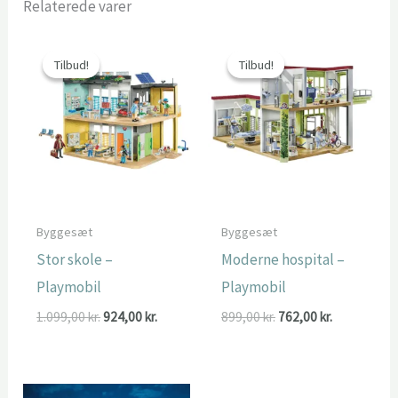
Relaterede varer
Tilbud!
Tilbud!
Tilbud!
Tilbud!
Byggesæt
Byggesæt
Stor skole –
Moderne hospital –
Playmobil
Playmobil
Den
Den
Den
Den
1.099,00
kr.
924,00
kr.
899,00
kr.
762,00
kr.
oprindelige
aktuelle
oprindelige
aktuelle
pris
pris
pris
pris
var:
er:
var:
er:
1.099,00 kr..
924,00 kr..
899,00 kr..
762,00 kr..