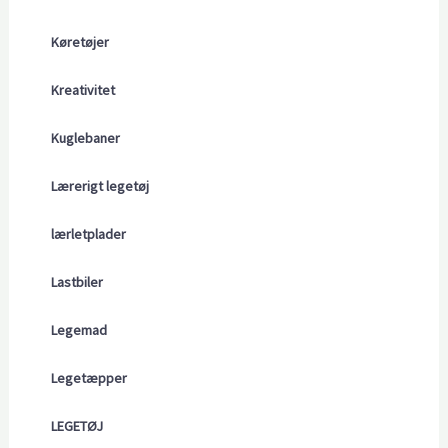
Køretøjer
Kreativitet
Kuglebaner
Lærerigt legetøj
lærletplader
Lastbiler
Legemad
Legetæpper
LEGETØJ