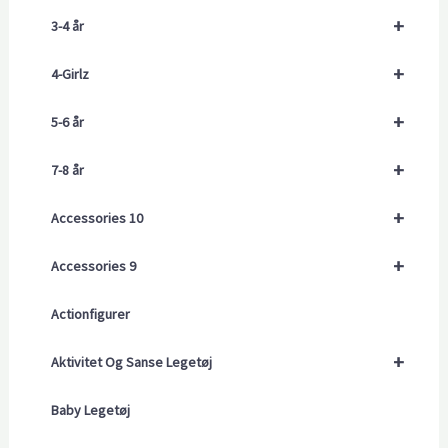
+
3-4 år
+
4-Girlz
+
5-6 år
+
7-8 år
+
Accessories 10
+
Accessories 9
Actionfigurer
+
Aktivitet Og Sanse Legetøj
Baby Legetøj