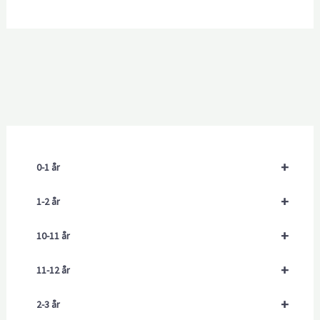
+
0-1 år
+
1-2 år
+
10-11 år
+
11-12 år
+
2-3 år