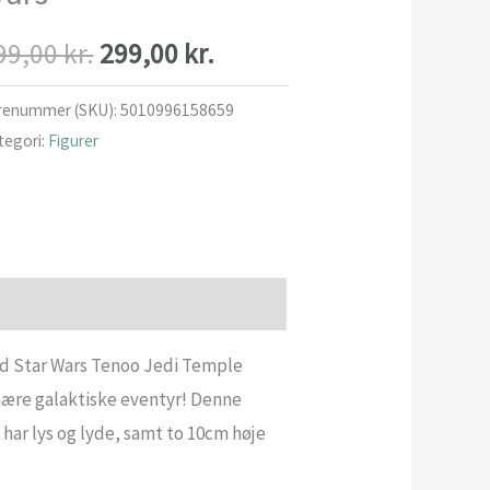
Den
Den
99,00
kr.
299,00
kr.
oprindelige
aktuelle
renummer (SKU):
5010996158659
tegori:
Figurer
pris
pris
var:
er:
999,00 kr..
299,00 kr..
ed Star Wars Tenoo Jedi Temple
inære galaktiske eventyr! Denne
 har lys og lyde, samt to 10cm høje