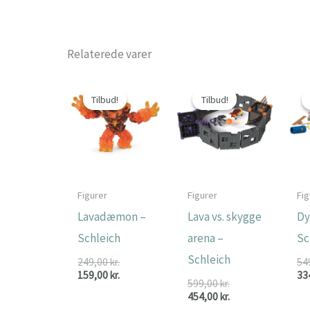
Relaterede varer
Tilbud!
Tilbud!
Tilbud!
Tilbud!
Figurer
Figurer
Fig
Lavadæmon –
Lava vs. skygge
Dy
Schleich
arena –
Sc
Schleich
Den
249,00
kr.
54
oprindelige
Den
159,00
kr.
33
Den
599,00
kr.
pris
aktuelle
oprindelige
Den
454,00
kr.
var:
pris
pris
aktuelle