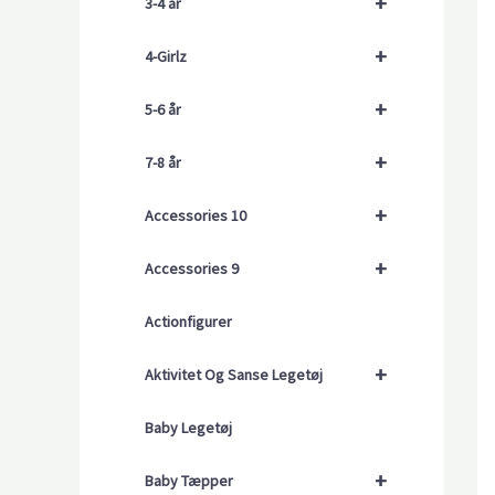
+
3-4 år
+
4-Girlz
+
5-6 år
+
7-8 år
+
Accessories 10
+
Accessories 9
Actionfigurer
+
Aktivitet Og Sanse Legetøj
Baby Legetøj
+
Baby Tæpper