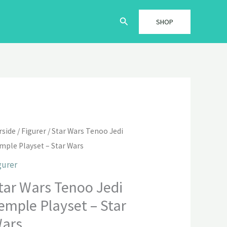
Søg
SHOP
rside
/
Figurer
/ Star Wars Tenoo Jedi
mple Playset – Star Wars
gurer
tar Wars Tenoo Jedi
emple Playset – Star
ars