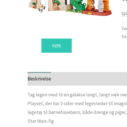
9
Va
Ka
KØB
Beskrivelse
Tag legen med til en galakse langt, langt væk m
Playset, der har 2 sider med legesteder til imag
legetøj til børnehavebørn, både drenge og piger,
Star Wars-fig