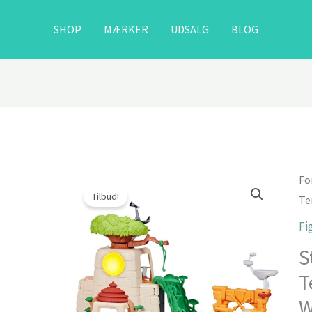
SHOP
MÆRKER
UDSALG
BLOG
Fo
Tilbud!
Te
Fi
S
T
W